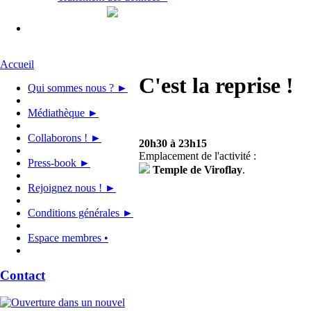
Accueil
C'est la reprise !
Qui sommes nous ? ►
Médiathèque ►
Collaborons ! ►
20h30 à 23h15
Emplacement de l'activité :
Press-book ►
Temple de Viroflay
.
Rejoignez nous ! ►
Conditions générales ►
Espace membres •
Contact