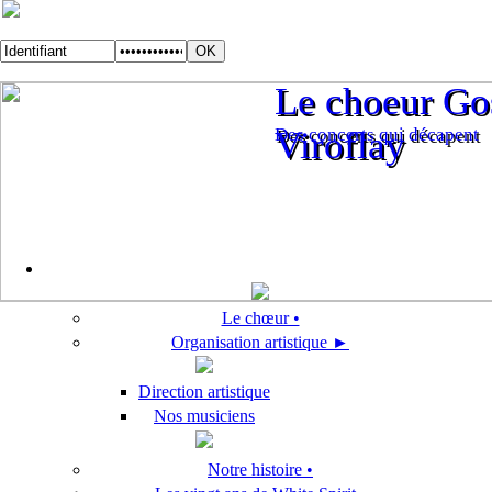
Le choeur Gos
Le choeur Gos
Des concerts qui décapent
Viroflay
Des concerts qui décapent
Viroflay
Le chœur •
Organisation artistique ►
Direction artistique
Nos musiciens
Notre histoire •