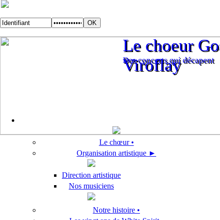
Le choeur Gos
Le choeur Gos
Des concerts qui décapent
Viroflay
Des concerts qui décapent
Viroflay
Le chœur •
Organisation artistique ►
Direction artistique
Nos musiciens
Notre histoire •