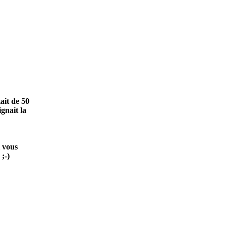
ait de 50
gnait la
i vous
;-)