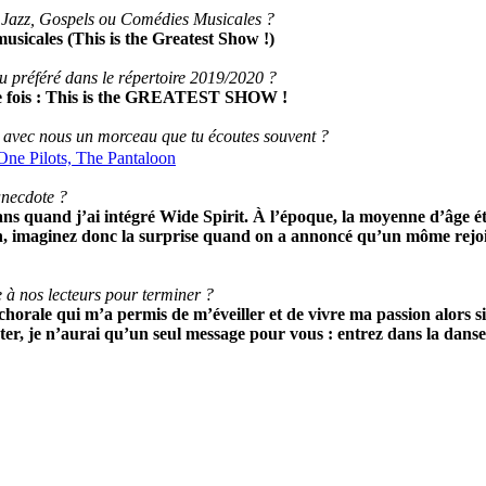
t Jazz, Gospels ou Comédies Musicales ?
sicales (This is the Greatest Show !)
 préféré dans le répertoire 2019/2020 ?
 fois : This is the GREATEST SHOW !
 avec nous un morceau que tu écoutes souvent ?
ne Pilots, The Pantaloon
anecdote ?
ans quand j’ai intégré Wide Spirit. À l’époque, la moyenne d’âge ét
n, imaginez donc la surprise quand on a annoncé qu’un môme rejoi
à nos lecteurs pour terminer ?
 chorale qui m’a permis de m’éveiller et de vivre ma passion alors s
er, je n’aurai qu’un seul message pour vous : entrez dans la danse 