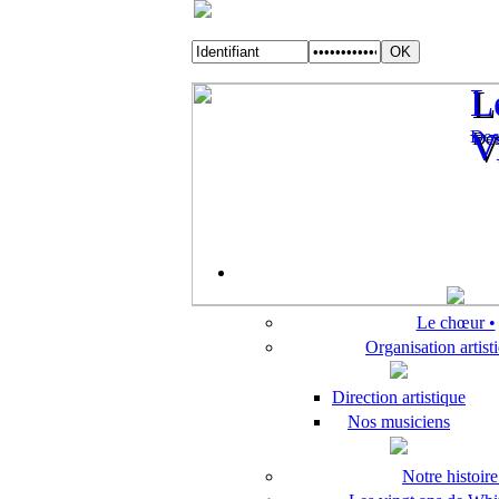
L
L
Des
V
Des
V
Le chœur •
Organisation artis
Direction artistique
Nos musiciens
Notre histoire