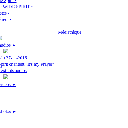
e Spirit •
m : WIDE SPIRIT •
stes •
rieur •
Médiathèque
 audios ►
 du 27-11-2016
irit chantent "It's my Prayer"
extraits audios
 videos ►
photos ►