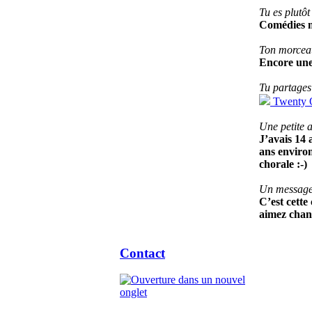
Tu es plutô
Comédies mu
Ton morceau
Encore une
Tu partages
Twenty O
Une petite 
J’avais 14 
ans enviro
chorale :-)
Un message 
C’est cette
aimez chant
Contact