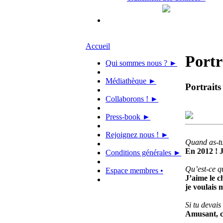
Accueil
Portr
Qui sommes nous ? ►
Médiathèque ►
Portraits
Collaborons ! ►
Press-book ►
Rejoignez nous ! ►
Quand as-tu
En 2012 ! J
Conditions générales ►
Qu’est-ce q
Espace membres •
J’aime le c
je voulais 
Si tu devai
Amusant, co