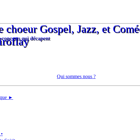
e choeur Gospel, Jazz, et Comé
e choeur Gospel, Jazz, et Comé
 concerts qui décapent
iroflay
 concerts qui décapent
iroflay
Qui sommes nous ?
tique ►
 •