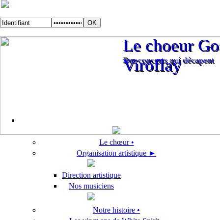
Le choeur Gos
Le choeur Gos
Des concerts qui décapent
Viroflay
Des concerts qui décapent
Viroflay
Le chœur •
Organisation artistique ►
Direction artistique
Nos musiciens
Notre histoire •