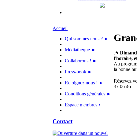
Accueil
Grand
Qui sommes nous ? ►
Médiathèque ►
🎶
Dimanche
l'horaire, 
Collaborons ! ►
Au programme
la bonne hu
Press-book ►
Réservez vos
Rejoignez nous ! ►
37 06 46
Conditions générales ►
Espace membres •
Contact