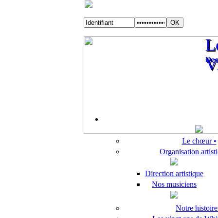
L
L
Des
V
Des
V
Le chœur •
Organisation artis
Direction artistique
Nos musiciens
Notre histoire