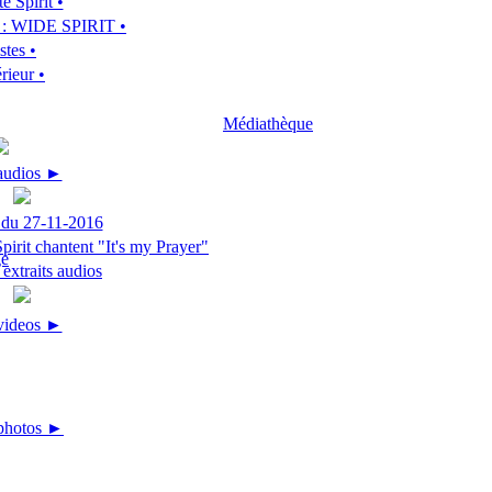
e Spirit •
m : WIDE SPIRIT •
stes •
rieur •
Médiathèque
 audios ►
 du 27-11-2016
irit chantent "It's my Prayer"
extraits audios
 videos ►
photos ►