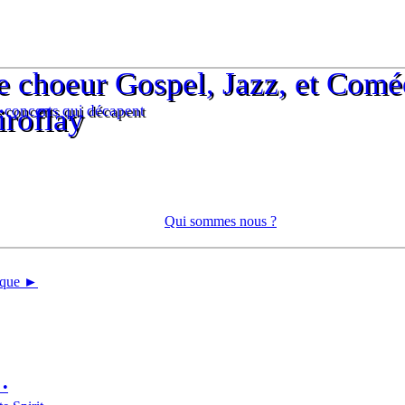
e choeur Gospel, Jazz, et Comé
e choeur Gospel, Jazz, et Comé
 concerts qui décapent
iroflay
 concerts qui décapent
iroflay
Qui sommes nous ?
tique ►
 •