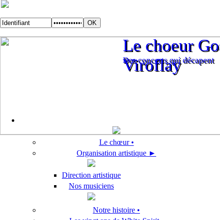
Le choeur Gos
Le choeur Gos
Des concerts qui décapent
Viroflay
Des concerts qui décapent
Viroflay
Le chœur •
Organisation artistique ►
Direction artistique
Nos musiciens
Notre histoire •