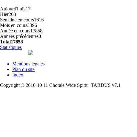
Aujourd'hui
217
Hier
263
Semaine en cours
1616
Mois en cours
3396
Année en cours
17858
Années précédentes
0
Total
17858
Statistiques
Mentions légales
Plan du site
Index
Copyright © 2016-10-11 Chorale Wide Spirit | TARDUS v7.1