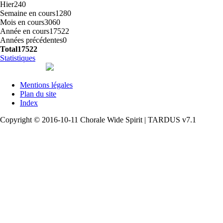
Hier
240
Semaine en cours
1280
Mois en cours
3060
Année en cours
17522
Années précédentes
0
Total
17522
Statistiques
Mentions légales
Plan du site
Index
Copyright © 2016-10-11 Chorale Wide Spirit | TARDUS v7.1