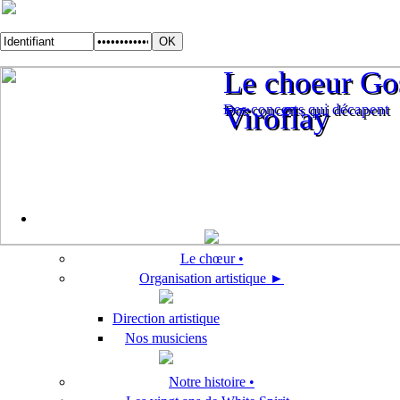
Le choeur Gos
Le choeur Gos
Des concerts qui décapent
Viroflay
Des concerts qui décapent
Viroflay
Le chœur •
Organisation artistique ►
Direction artistique
Nos musiciens
Notre histoire •