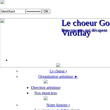
Le choeur Gos
Le choeur Gos
Des concerts qui décapent
Viroflay
Des concerts qui décapent
Viroflay
Le chœur •
Organisation artistique ►
Direction artistique
Nos musiciens
Notre histoire •