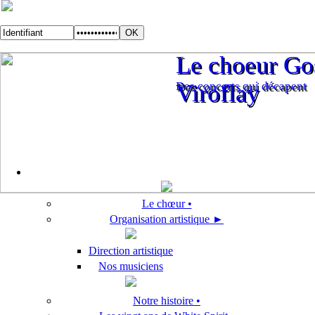
Le choeur Gos
Le choeur Gos
Des concerts qui décapent
Viroflay
Des concerts qui décapent
Viroflay
Le chœur •
Organisation artistique ►
Direction artistique
Nos musiciens
Notre histoire •