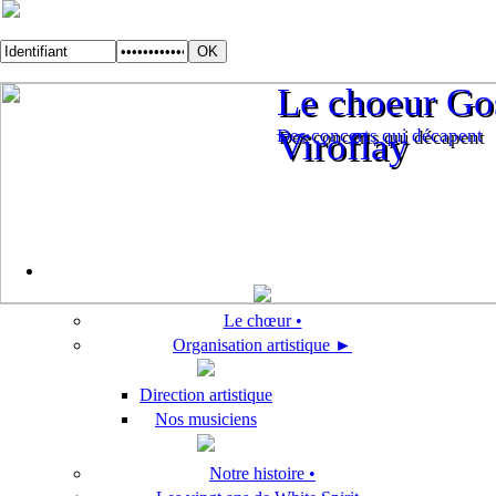
Le choeur Gos
Le choeur Gos
Des concerts qui décapent
Viroflay
Des concerts qui décapent
Viroflay
Le chœur •
Organisation artistique ►
Direction artistique
Nos musiciens
Notre histoire •