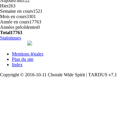
Aujourd'hui
122
Hier
263
Semaine en cours
1521
Mois en cours
3301
Année en cours
17763
Années précédentes
0
Total
17763
Statistiques
Mentions légales
Plan du site
Index
Copyright © 2016-10-11 Chorale Wide Spirit | TARDUS v7.1