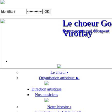
Le choeur Gos
Le choeur Gos
Des concerts qui décapent
Viroflay
Des concerts qui décapent
Viroflay
Le chœur •
Organisation artistique ►
Direction artistique
Nos musiciens
Notre histoire •