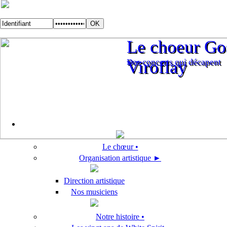
Le choeur Gos
Le choeur Gos
Des concerts qui décapent
Viroflay
Des concerts qui décapent
Viroflay
Le chœur •
Organisation artistique ►
Direction artistique
Nos musiciens
Notre histoire •