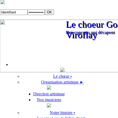
Le choeur Gos
Le choeur Gos
Des concerts qui décapent
Viroflay
Des concerts qui décapent
Viroflay
Le chœur •
Organisation artistique ►
Direction artistique
Nos musiciens
Notre histoire •