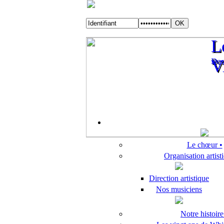
L
L
Des
V
Des
V
Le chœur •
Organisation artis
Direction artistique
Nos musiciens
Notre histoire