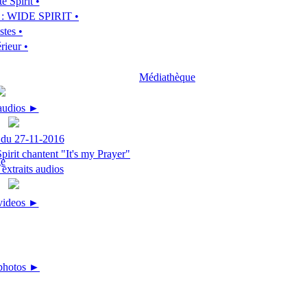
e Spirit •
m : WIDE SPIRIT •
stes •
rieur •
Médiathèque
 audios ►
 du 27-11-2016
irit chantent "It's my Prayer"
extraits audios
 videos ►
photos ►