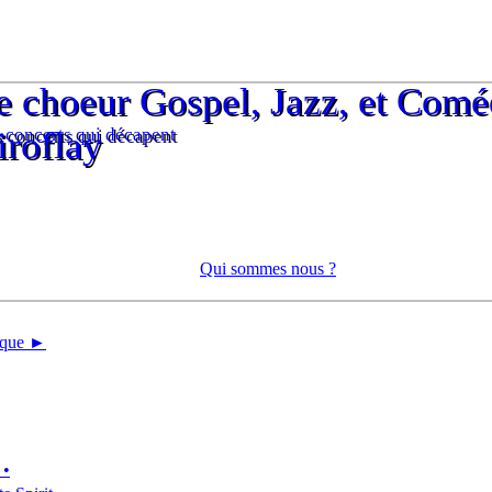
e choeur Gospel, Jazz, et Comé
e choeur Gospel, Jazz, et Comé
 concerts qui décapent
iroflay
 concerts qui décapent
iroflay
Qui sommes nous ?
tique ►
 •