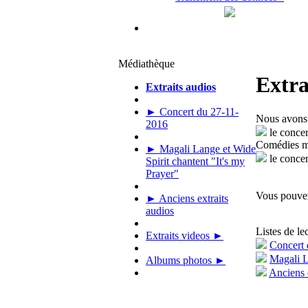
Médiathèque
Extra
Extraits audios
► Concert du 27-11-
Nous avons 
2016
le concer
Comédies m
► Magali Lange et Wide
le conce
Spirit chantent "It's my
Prayer"
Vous pouvez 
► Anciens extraits
audios
Listes de le
Extraits videos ►
Concert 
Magali L
Albums photos ►
Anciens 