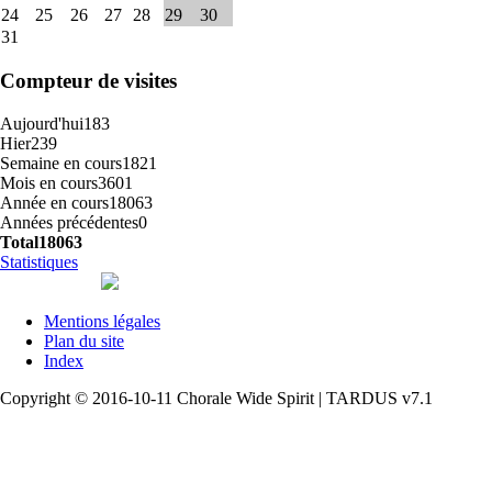
24
25
26
27
28
29
30
31
Compteur de visites
Aujourd'hui
183
Hier
239
Semaine en cours
1821
Mois en cours
3601
Année en cours
18063
Années précédentes
0
Total
18063
Statistiques
Mentions légales
Plan du site
Index
Copyright © 2016-10-11 Chorale Wide Spirit | TARDUS v7.1