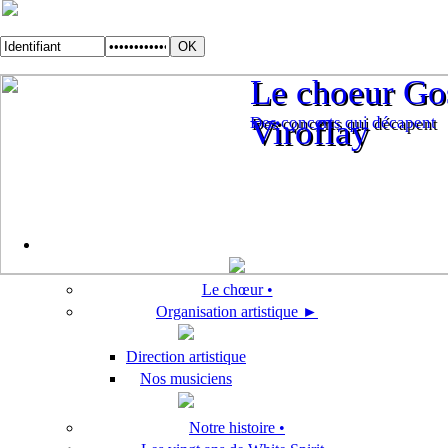
Le choeur Gos
Le choeur Gos
Des concerts qui décapent
Viroflay
Des concerts qui décapent
Viroflay
Le chœur •
Organisation artistique ►
Direction artistique
Nos musiciens
Notre histoire •