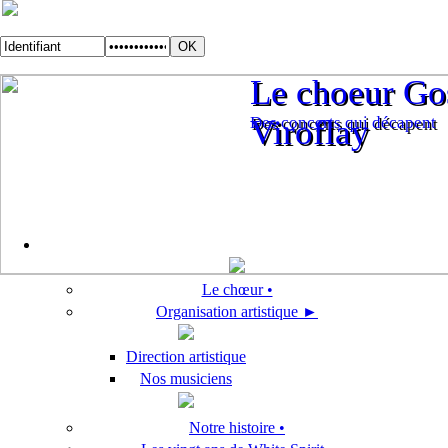
Le choeur Gos
Le choeur Gos
Des concerts qui décapent
Viroflay
Des concerts qui décapent
Viroflay
Le chœur •
Organisation artistique ►
Direction artistique
Nos musiciens
Notre histoire •