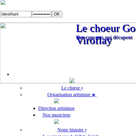
Le choeur Gos
Le choeur Gos
Des concerts qui décapent
Viroflay
Des concerts qui décapent
Viroflay
Le chœur •
Organisation artistique ►
Direction artistique
Nos musiciens
Notre histoire •