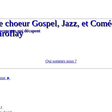
e choeur Gospel, Jazz, et Comé
e choeur Gospel, Jazz, et Comé
 concerts qui décapent
iroflay
 concerts qui décapent
iroflay
Qui sommes nous ?
tique ►
 •