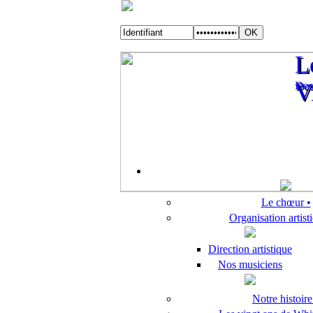
L
L
Des
V
Des
V
Le chœur •
Organisation artis
Direction artistique
Nos musiciens
Notre histoire