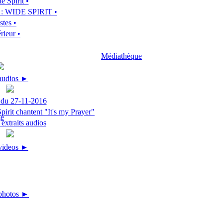
e Spirit •
m : WIDE SPIRIT •
stes •
rieur •
Médiathèque
 audios ►
 du 27-11-2016
irit chantent "It's my Prayer"
extraits audios
 videos ►
photos ►