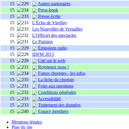
15
Autres partenaires
15
Press-book
15
Presse écrite
15
L'Écho de Viroflay
15
Les Nouvelles de Versailles
15
L'Officiel des spectacles
15
Le Parisien
15
Émissions radio
15
IDFM 2015
15
Cité sur le web
15
Rejoignez nous !
15
Futurs choristes - les infos
15
La fiche du choriste
15
Foire aux questions
15
Conditions générales
15
Accessibilité
15
Traitement des données
15
Espace membres
Mentions légales
Plan du site