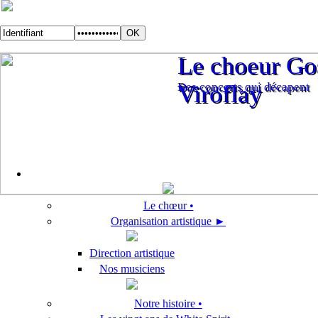
Le choeur Gos
Le choeur Gos
Des concerts qui décapent
Viroflay
Des concerts qui décapent
Viroflay
Le chœur •
Organisation artistique ►
Direction artistique
Nos musiciens
Notre histoire •