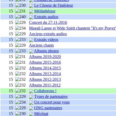
15
Le Choeur de l'intérieur
15
Médiathèque
15
Extraits audios
15
Concert du 27-11-2016
15
Magali Lange et Wide Spirit chantent "It's my Prayer
15
Anciens extraits audios
15
Extraits videos
15
Anciens chants
15
Albums photos
15
Albums 2019-2020
15
Albums 2015-2016
15
Albums 2014-2015
15
Albums 2013-2014
15
Albums 2012-2013
15
Albums 2011-2012
15
Collaborons !
15
Types de partenaires
15
Un concert pour vous
15
ONG partenaires
15
Mécénat