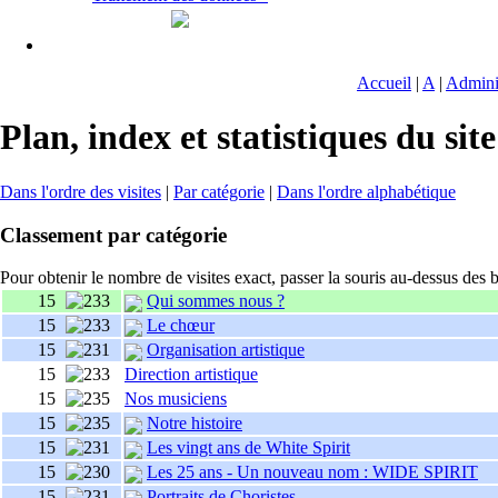
Accueil
|
A
|
Adminis
Plan, index et statistiques du site
Dans l'ordre des visites
|
Par catégorie
|
Dans l'ordre alphabétique
Classement par catégorie
Pour obtenir le nombre de visites exact, passer la souris au-dessus des
15
Qui sommes nous ?
15
Le chœur
15
Organisation artistique
15
Direction artistique
15
Nos musiciens
15
Notre histoire
15
Les vingt ans de White Spirit
15
Les 25 ans - Un nouveau nom : WIDE SPIRIT
15
Portraits de Choristes