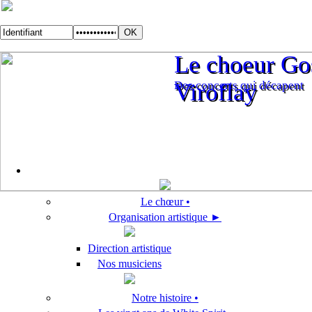
Le choeur Gos
Le choeur Gos
Des concerts qui décapent
Viroflay
Des concerts qui décapent
Viroflay
Le chœur •
Organisation artistique ►
Direction artistique
Nos musiciens
Notre histoire •