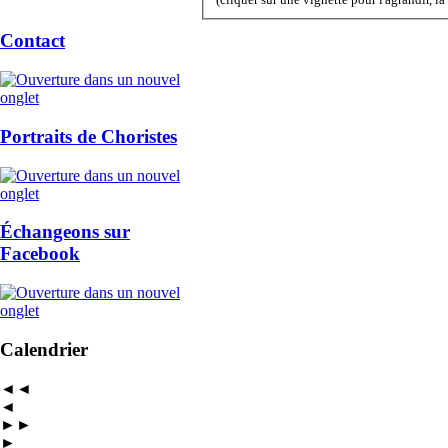
(cliquer sur une vignette pour l'agrandir, l
Contact
Portraits de Choristes
Échangeons sur
Facebook
Calendrier
◄◄
◄
►►
►