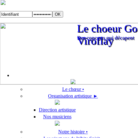
Le choeur Gos
Le choeur Gos
Des concerts qui décapent
Viroflay
Des concerts qui décapent
Viroflay
Le chœur •
Organisation artistique ►
Direction artistique
Nos musiciens
Notre histoire •